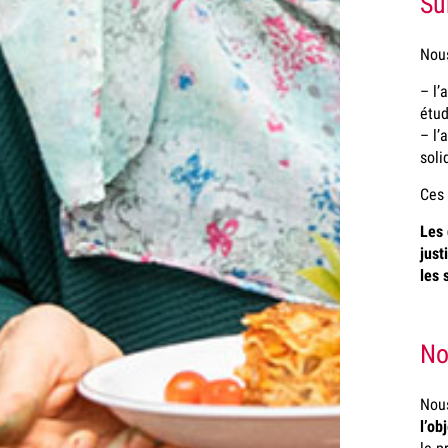
Su
Nous
– l’
étud
– l’
soli
Ces 
Les 
just
les 
No
Nous
l’ob