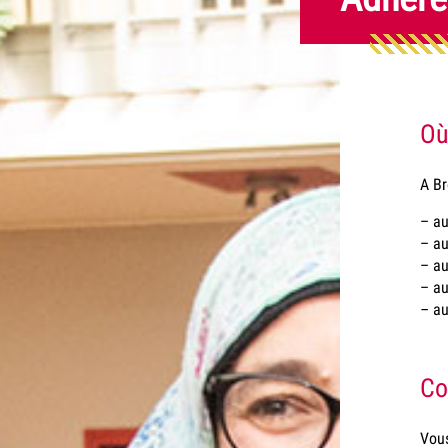
Où
A Br
– au
– au
– au
– au
–
au
Co
Vous