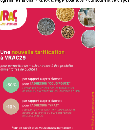
programme national
« Mieux manger pour tous »
qui soutient ce disposit