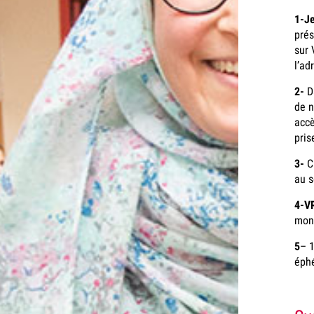
1-Je
prés
sur 
l’ad
2-
D
de n
accè
pris
3-
C
au s
4-V
mon 
5
– 
éphé