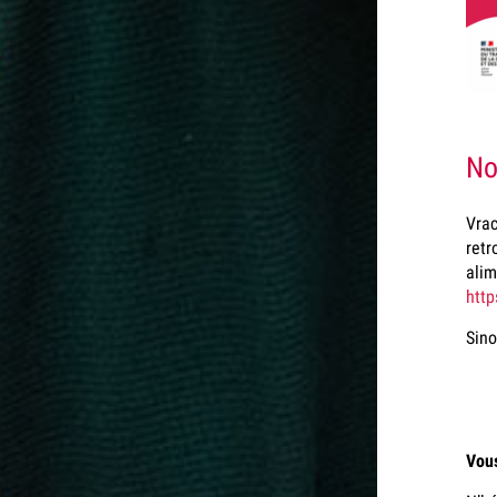
No
Vrac
retr
alim
http
Sino
Vous