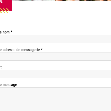
re nom *
e adresse de messagerie *
t
re message