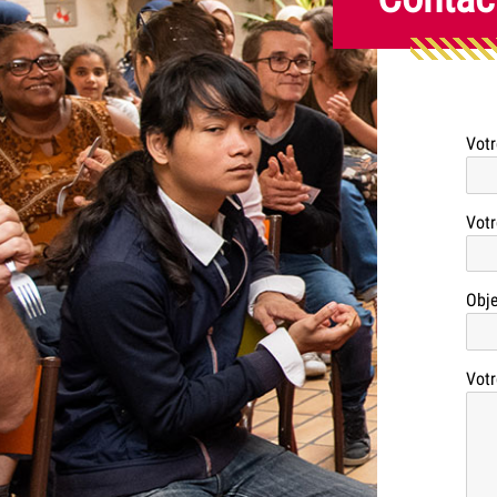
Vot
Votr
Obje
Vot